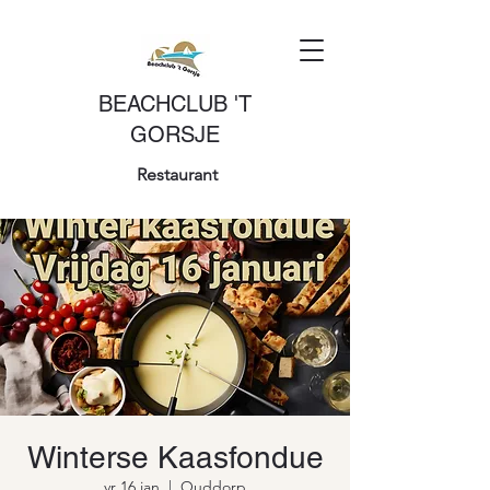
BEACHCLUB 'T
GORSJE
Restaurant
Winterse Kaasfondue
vr 16 jan
  |  
Ouddorp