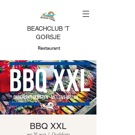
BEACHCLUB 'T
GORSJE
Restaurant
BBQ XXL
wo 31 aug
  |  
Ouddorp