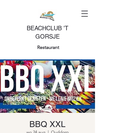
BEACHCLUB 'T
GORSJE
Restaurant
BBQ XXL
wo 24 aug
  |  
Ouddorp